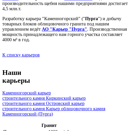
производительность щебня нашими предприятиями достигает
4,5 млн.т.
Разработку карьера "Каменногорский" ("
Пурга
") и добычу
товарных блоков облицовочного гранита под нашим
управлением ведёт
АО "Карьер "Пурга"
. Производственная
мощность принадлежащего нам горного участка составляет
4000 м³ в год.
К списку карьеров
Наши
карьеры
Каменногорский карьер
строительного камня
Киркинский карьер
строительного камня
Островский карьер
строительного камня
Карьер облицовочного камня
Каменногорский (Пурга)
Гранит