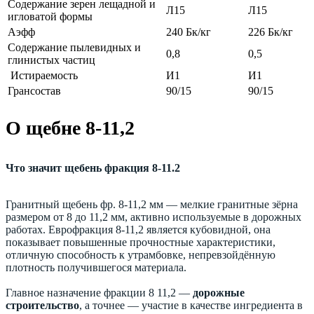
Содержание зерен лещадной и
Л15
Л15
игловатой формы
Аэфф
240 Бк/кг
226 Бк/кг
Содержание пылевидных и
0,8
0,5
глинистых частиц
Истираемость
И1
И1
Грансостав
90/15
90/15
О щебне 8-11,2
Что значит щебень фракция 8-11.2
Гранитный щебень фр. 8-11,2 мм — мелкие гранитные зёрна
размером от 8 до 11,2 мм, активно используемые в дорожных
работах. Еврофракция 8-11,2 является кубовидной, она
показывает повышенные прочностные характеристики,
отличную способность к утрамбовке, непревзойдённую
плотность получившегося материала.
Главное назначение фракции 8 11,2 —
дорожные
строительство
, а точнее — участие в качестве ингредиента в