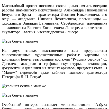
Масштабный проект поставил своей целью связать воедино
работы знаменитого искусствоведа Александра Николаевича
Бенуа, его брата — архитектора Леонтия Николаевича, его
отца — академика Николая Леонтьевича, племянницы —
художницы Зинаиды Евгеньевны Серебряковой, племянника
— живописца Евгения Евгеньевича Лансере, а также зятя —
скульптора Евгения Александровича Лансере.
На двух этажах выставочного зала представлены
многочисленные художественные работы: картины из
коллекции Бенуа, театральные костюмы "Русских сезонов" С.
Дягилева, акварели и графика, скульптуры, инсталляции,
документы и дневники из личных архивов, предметы быта. В
"Манеж" перенесён даже кабинет главного архитектора
Петергофа Л. Н. Бенуа!
Особенный интерес вызывает мини-экспозиция "Азбука
Бенуа" — здесь уютное пространство со множеством